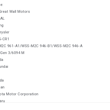
е:
 Great Wall Motors
VAL
ing
rysler
35-CR1
-M2C 961-A1/WSS-M2C 946-B1/WSS-M2C 946-A
 Gen 3/6094 M
da
undai
da
san
ota Motor Corporation
aru