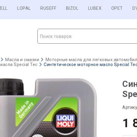
ELL
LOPAL
RUSEFF
BIZOL
LUBEX
OPET
D
Поиск товаров
Масла и смазки
Моторные масла для легковых автомобиле
асла Special Tec
Синтетическое моторное масло Special Tec
Син
Spe
Артику
1 