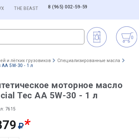
8 (965) 002-59-59
VX
THE BEAST
0
й и лёгких грузовиков
Специализированные масла
 AA 5W-30 - 1 л
тетическое моторное масло
cial Tec AA 5W-30 - 1 л
л:
7615
*
879