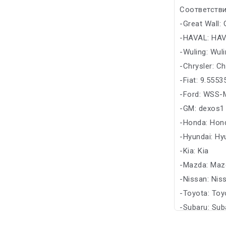
Соответстви
-Great Wall:
-HAVAL: HA
-Wuling: Wul
-Chrysler: Ch
-Fiat: 9.555
-Ford: WSS
-GM: dexos1
-Honda: Hon
-Hyundai: Hy
-Kia: Kia
-Mazda: Maz
-Nissan: Nis
-Toyota: Toy
-Subaru: Sub