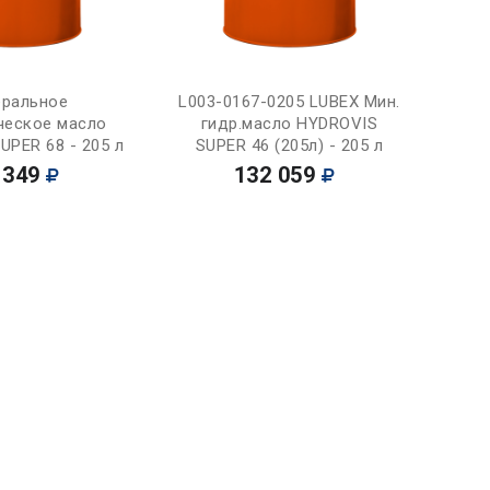
Купить
Купить
ральное
L003-0167-0205 LUBEX Мин.
ческое масло
гидр.масло HYDROVIS
UPER 68 - 205 л
SUPER 46 (205л) - 205 л
 349
132 059