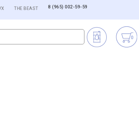
8 (965) 002-59-59
VX
THE BEAST
0