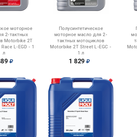
Купить
Купить
ское моторное
Полусинтетическое
ля 2-тактных
моторное масло для 2-
мо
в Motorbike 2T
тактных мотоциклов
т
t Race L-EGD - 1
Motorbike 2T Street L-EGC -
Moto
л
1 л
889
1 829