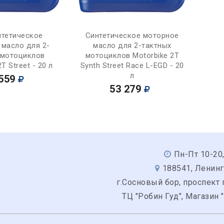
Купить
Купить
нтетическое
Синтетическое моторное
 масло для 2-
масло для 2-тактных
 мотоциклов
мотоциклов Motorbike 2T
T Street - 20 л
Synth Street Race L-EGD - 20
л
559
53 279
Пн-Пт 10-20,
188541, Ленинг
г.Сосновый бор, проспект 
ТЦ "Робин Гуд", Магазин 