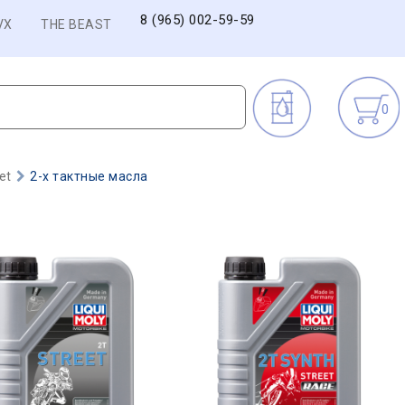
8 (965) 002-59-59
VX
THE BEAST
0
et
2-х тактные масла