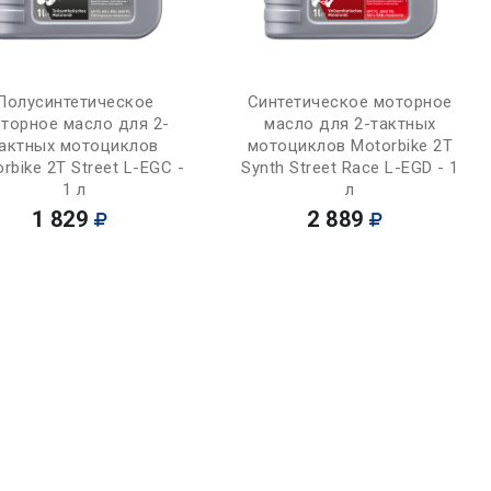
Купить
Купить
Полусинтетическое
Синтетическое моторное
торное масло для 2-
масло для 2-тактных
актных мотоциклов
мотоциклов Motorbike 2T
rbike 2T Street L-EGC -
Synth Street Race L-EGD - 1
1 л
л
1 829
2 889