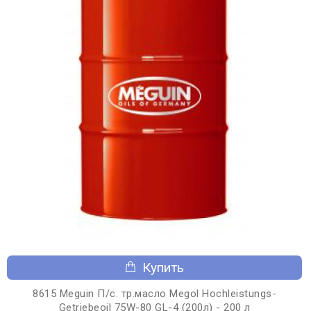
Купить
8615 Meguin П/с. тр.масло Megol Hochleistungs-
Getriebeoil 75W-80 GL-4 (200л) - 200 л