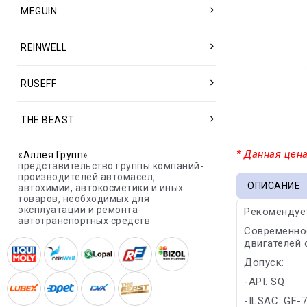
MEGUIN
REINWELL
RUSEFF
THE BEAST
* Данная цена
«Аллея Групп»
представительство группы компаний-
производителей автомасел,
ОПИСАНИЕ
автохимии, автокосметики и иных
товаров, необходимых для
эксплуатации и ремонта
Рекомендуетс
автотранспортных средств
Современно
двигателей 
Допуск:
-API: SQ
-ILSAC: GF-