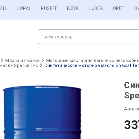
ELL
LOPAL
RUSEFF
BIZOL
LUBEX
OPET
D
Поиск товаров
Масла и смазки
Моторные масла для легковых автомобиле
асла Special Tec
Синтетическое моторное масло Special Tec
Син
Spe
Артику
33