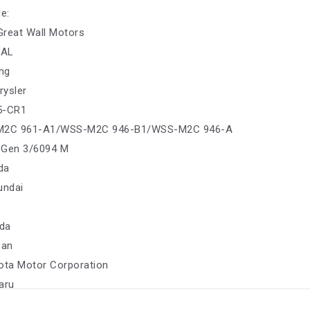
е:
 Great Wall Motors
VAL
ing
rysler
35-CR1
-M2C 961-A1/WSS-M2C 946-B1/WSS-M2C 946-A
 Gen 3/6094 M
da
undai
da
san
ota Motor Corporation
aru