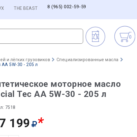
8 (965) 002-59-59
VX
THE BEAST
0
й и лёгких грузовиков
Специализированные масла
 AA 5W-30 - 205 л
тетическое моторное масло
cial Tec AA 5W-30 - 205 л
л:
7518
*
7 199