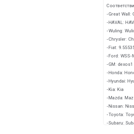
Соответстви
-Great Wall:
-HAVAL: HA
-Wuling: Wul
-Chrysler: Ch
-Fiat: 9.555
-Ford: WSS
-GM: dexos1
-Honda: Hon
-Hyundai: Hy
-Kia: Kia
-Mazda: Maz
-Nissan: Nis
-Toyota: Toy
-Subaru: Sub