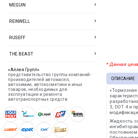
MEGUIN
REINWELL
RUSEFF
THE BEAST
* Данная цена
«Аллея Групп»
представительство группы компаний-
ОПИСАНИЕ
производителей автомасел,
автохимии, автокосметики и иных
товаров, необходимых для
«Тормозная 
эксплуатации и ремонта
характерист
автотранспортных средств
разработана
3, DOT 4 и 
модификаци
Жидкость с
ингибиторам
постоянном 
Обеспечивае