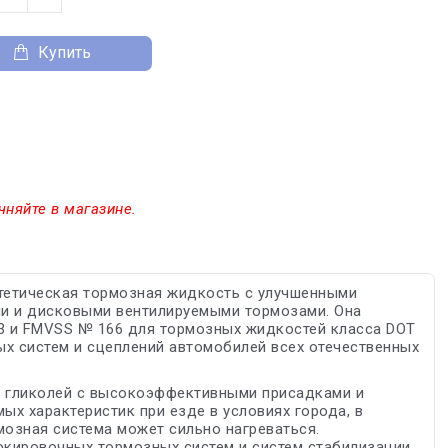
Купить
чняйте в магазине.
нтетическая тормозная жидкость с улучшенными
ми и дисковыми вентилируемыми тормозами. Она
03 и FMVSS № 166 для тормозных жидкостей класса DOT
ых систем и сцеплений автомобилей всех отечественных
в гликолей с высокоэффективными присадками и
ых характеристик при езде в условиях города, в
мозная система может сильно нагреваться.
окировочных тормозных систем и систем стабилизации