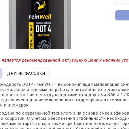
 является рекомендованной, актуальную цену и наличие уто
ДРУГИЕ ФАСОВКИ
жидкость DOT4» reinWell – высококипящая маловязкая си
иками, рассчитанными на работу в автомобилях с дисковы
 в соответствии с международными стандартами SAE J 17
предназначена для использования в гидроприводах тормозн
й и иномарок.
оздана по современной технологии на основе смеси эфиро
и коррозии. С учетом обеспечения стабильности необходим
режиме «старт-стоп», а также при быстрой езде, когда тор
т прокачку по тормозной системе, быстродействие антибл