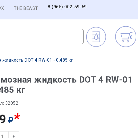
8 (965) 002-59-59
VX
THE BEAST
0
 жидкость DOT 4 RW-01 - 0,485 кг
рмозная жидкость DOT 4 RW-01
,485 кг
л:
32052
*
9
+