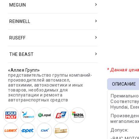
MEGUIN
REINWELL
RUSEFF
THE BEAST
* Данная цена
«Аллея Групп»
представительство группы компаний-
производителей автомасел,
ОПИСАНИЕ
автохимии, автокосметики и иных
товаров, необходимых для
эксплуатации и ремонта
Премиальное
автотранспортных средств
Соответству
Hyundai, Exee
Произведено
мегаполисах
Допуск:
-BAIC MOTO