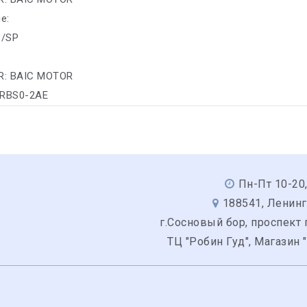
е:
s/SP
R: BAIC MOTOR
 RBS0-2AE
Пн-Пт 10-20,
188541, Ленинг
г.Сосновый бор, проспект 
ТЦ "Робин Гуд", Магазин 