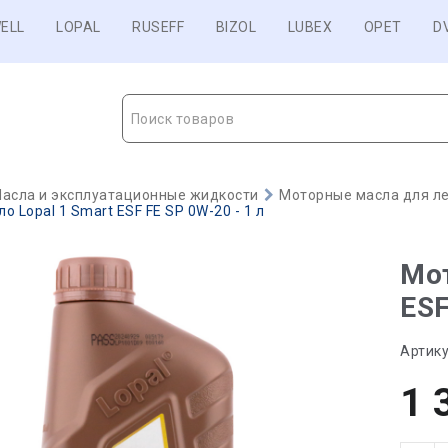
ELL
LOPAL
RUSEFF
BIZOL
LUBEX
OPET
D
Поиск товаров
асла и эксплуатационные жидкости
Моторные масла для ле
о Lopal 1 Smart ESF FE SP 0W-20 - 1 л
Мот
ESF
Артику
1 