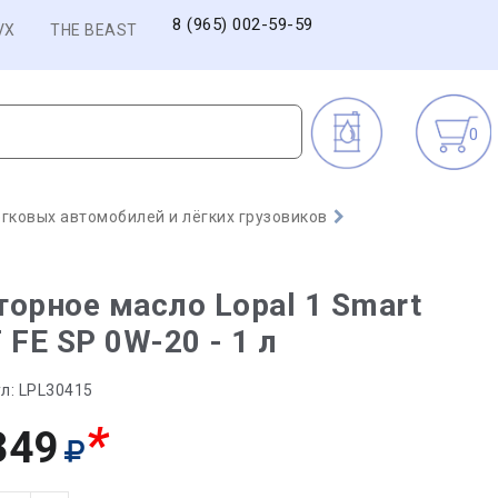
8 (965) 002-59-59
VX
THE BEAST
0
гковых автомобилей и лёгких грузовиков
орное масло Lopal 1 Smart
 FE SP 0W-20 - 1 л
л:
LPL30415
*
349