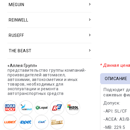
MEGUIN
REINWELL
RUSEFF
THE BEAST
* Данная цена
«Аллея Групп»
представительство группы компаний-
производителей автомасел,
ОПИСАНИЕ
автохимии, автокосметики и иных
товаров, необходимых для
эксплуатации и ремонта
Подходит дл
автотранспортных средств
сажевых фи
Допуск:
-API: SL/CF
-ACEA: A3/B
-MB: 229.5