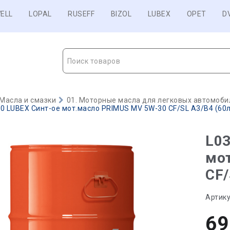
ELL
LOPAL
RUSEFF
BIZOL
LUBEX
OPET
D
Поиск товаров
Масла и смазки
01. Моторные масла для легковых автомобил
0 LUBEX Синт-ое мот.масло PRIMUS MV 5W-30 CF/SL A3/B4 (60л)
L03
мо
CF/
Артику
69