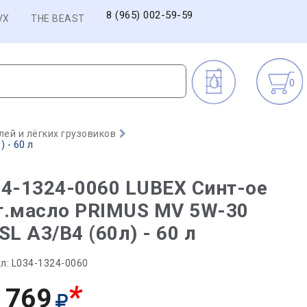
8 (965) 002-59-59
VX
THE BEAST
0
ей и лёгких грузовиков
 - 60 л
4-1324-0060 LUBEX Синт-ое
т.масло PRIMUS MV 5W-30
SL A3/B4 (60л) - 60 л
л:
L034-1324-0060
*
 769