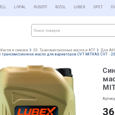
ELL
LOPAL
RUSEFF
BIZOL
LUBEX
OPET
D
Поиск товаров
Масла и смазки
03. Трансмиссионные масла и ATF
Для АК
 трансмиссионное масло для вариаторов CVT MITRAS CVT - 20
Син
мас
MIT
Артику
36