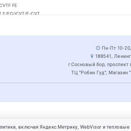
/CVTF FE
VT F/FG/iCVT/E-CVT
Пн-Пт 10-20,
188541, Ленинг
г.Сосновый бор, проспект 
ТЦ "Робин Гуд", Магазин 
литики, включая Яндекс.Метрику, WebVisor и тепловые 