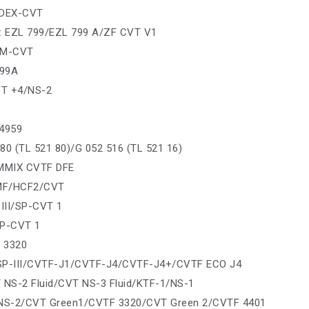
 DEX-CVT
r: EZL 799/EZL 799 A/ZF CVT V1
EM-CVT
799A
VT +4/NS-2
 4959
80 (TL 521 80)/G 052 516 (TL 521 16)
AMMIX CVTF DFE
MF/HCF2/CVT
 III/SP-CVT 1
/SP-CVT 1
 3320
: SP-III/CVTF-J1/CVTF-J4/CVTF-J4+/CVTF ECO J4
 NS-2 Fluid/CVT NS-3 Fluid/KTF-1/NS-1
/NS-2/CVT Green1/CVTF 3320/CVT Green 2/CVTF 4401