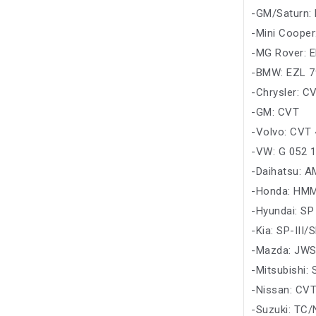
-GM/Saturn:
-Mini Coope
-MG Rover: 
-BMW: EZL 
-Chrysler: C
-GM: CVT
-Volvo: CVT
-VW: G 052 1
-Daihatsu: 
-Honda: HM
-Hyundai: SP
-Kia: SP-III
-Mazda: JWS
-Mitsubishi
-Nissan: CVT
-Suzuki: TC