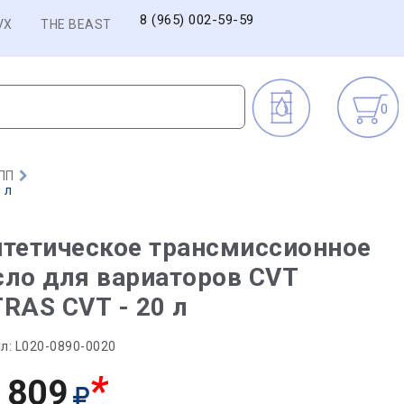
8 (965) 002-59-59
VX
THE BEAST
0
ПП
 л
тетическое трансмиссионное
ло для вариаторов CVT
RAS CVT - 20 л
л:
L020-0890-0020
*
 809