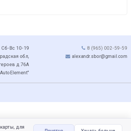
 Сб-Вс 10-19
8 (965) 002-59-59
радская обл,
alexandr.sbor@gmail.com
героев д.76А
"AutoElement"
карты, для
Понятно
Узнать больше