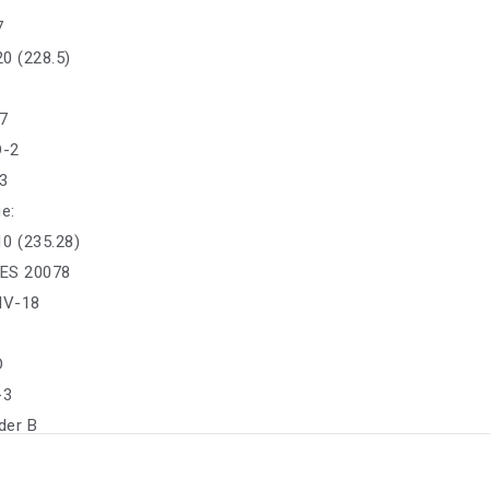
7
0 (228.5)
7
D-2
-3
е:
0 (235.28)
ES 20078
IV-18
D
-3
der B