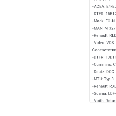
-ACEA: E4/E
-DTFR: 15B12
-Mack: EO-N
-MAN: M 327
-Renault: RL
-Volvo: VDS
Соответстви
-DTFR: 13D11
-Cummins: C
-Deutz: DQC 
-MTU: Typ 3
-Renault: RX
-Scania: LDF
-Voith: Retar