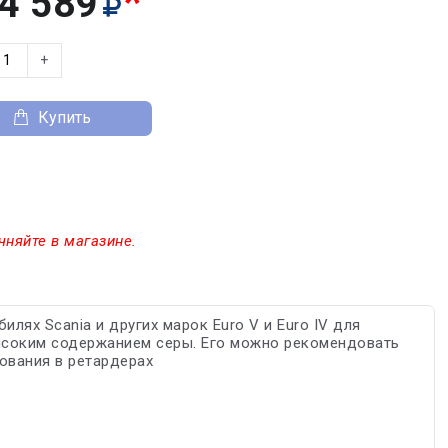
*
4 589
+
Купить
чняйте в магазине.
лях Scania и других марок Euro V и Euro IV для
высоким содержанием серы. Его можно рекомендовать
ьзования в ретардерах