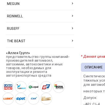
MEGUIN
REINWELL
RUSEFF
THE BEAST
«Аллея Групп»
* Данная цена
представительство группы компаний-
производителей автомасел,
автохимии, автокосметики и иных
ОПИСАНИЕ
товаров, необходимых для
эксплуатации и ремонта
автотранспортных средств
Синтетическ
тяжелых усл
для автомоби
некоторых т
Допуск:
-API: CI-4