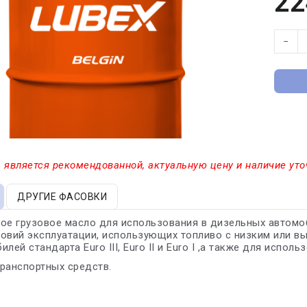
22
−
 является рекомендованной, актуальную цену и наличие уто
ДРУГИЕ ФАСОВКИ
ое грузовое масло для использования в дизельных автомоби
овий эксплуатации, использующих топливо с низким или 
лей стандарта Euro III, Euro II и Euro I ,а также для испол
ранспортных средств.