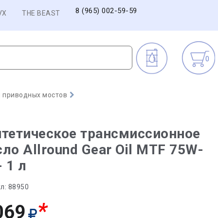
8 (965) 002-59-59
VX
THE BEAST
0
 приводных мостов
тетическое трансмиссионное
ло Allround Gear Oil MTF 75W-
- 1 л
л:
88950
*
069