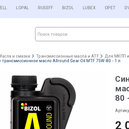
ELL
LOPAL
RUSEFF
BIZOL
LUBEX
OPET
D
Поиск товаров
Масла и смазки
Трансмиссионные масла и ATF
Для МКПП и
 трансмиссионное масло Allround Gear Oil MTF 75W-80 - 1 л
Син
мас
80 
Артику
2 