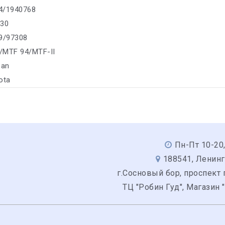
4/1940768
330
09/97308
/MTF 94/MTF-II
san
ota
Пн-Пт 10-20,
188541, Ленинг
г.Сосновый бор, проспект 
ТЦ "Робин Гуд", Магазин 