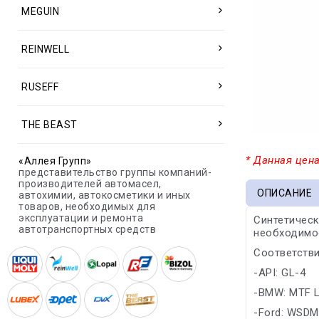
MEGUIN
REINWELL
RUSEFF
THE BEAST
* Данная цена
«Аллея Групп»
представительство группы компаний-
производителей автомасел,
ОПИСАНИЕ
автохимии, автокосметики и иных
товаров, необходимых для
эксплуатации и ремонта
Синтетичес
автотранспортных средств
необходимос
Соответстви
-API: GL-4
-BMW: MTF L
-Ford: WSDM