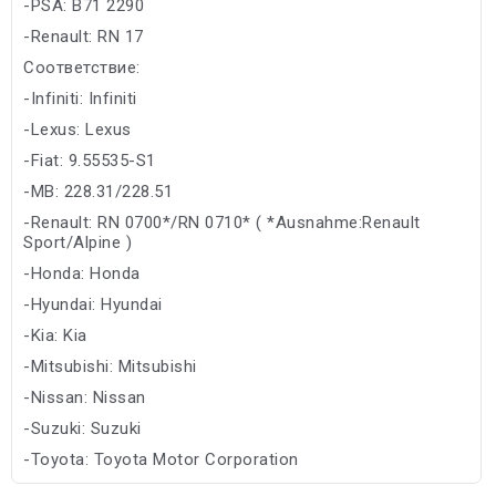
-PSA: B71 2290
-Renault: RN 17
Соответствие:
-Infiniti: Infiniti
-Lexus: Lexus
-Fiat: 9.55535-S1
-MB: 228.31/228.51
-Renault: RN 0700*/RN 0710* ( *Ausnahme:Renault
Sport/Alpine )
-Honda: Honda
-Hyundai: Hyundai
-Kia: Kia
-Mitsubishi: Mitsubishi
-Nissan: Nissan
-Suzuki: Suzuki
-Toyota: Toyota Motor Corporation
-Subaru: Subaru