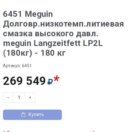
6451 Meguin
Долговр.низкотемп.литиевая
смазка высокого давл.
meguin Langzeitfett LP2L
(180кг) - 180 кг
Артикул:
6451
*
269 549
−
+
Купить