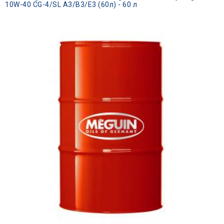
10W-40 CG-4/SL A3/B3/E3 (60л) - 60 л