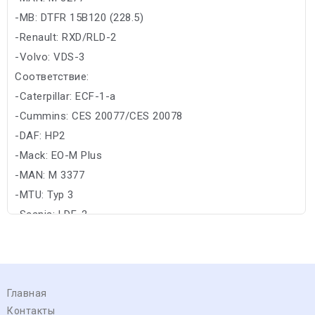
-MB: DTFR 15B120 (228.5)
-Renault: RXD/RLD-2
-Volvo: VDS-3
Соответствие:
-Caterpillar: ECF-1-a
-Cummins: CES 20077/CES 20078
-DAF: HP2
-Mack: EO-M Plus
-MAN: M 3377
-MTU: Typ 3
-Scania: LDF-2
Главная
Контакты