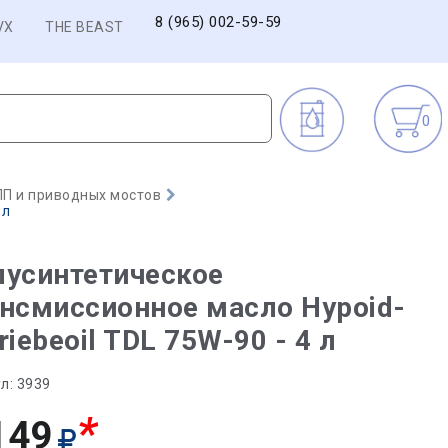
8 (965) 002-59-59
VX
THE BEAST
0
П и приводных мостов
 л
лусинтетическое
нсмиссионное масло Hypoid-
riebeoil TDL 75W-90 - 4 л
л:
3939
*
149