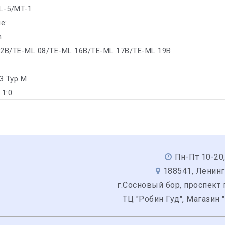
GL-5/MT-1
е:
n
02B/TE-ML 08/TE-ML 16B/TE-ML 17B/TE-ML 19B
3 Typ M
 1:0
Пн-Пт 10-20,
188541, Ленинг
г.Сосновый бор, проспект 
ТЦ "Робин Гуд", Магазин 