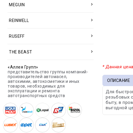
MEGUIN
REINWELL
RUSEFF
THE BEAST
* Данная цена
«Аллея Групп»
представительство группы компаний-
производителей автомасел,
ОПИСАНИЕ
автохимии, автокосметики и иных
товаров, необходимых для
эксплуатации и ремонта
Для быстрог
автотранспортных средств
резьбовых с
быту, в про
выгодной це