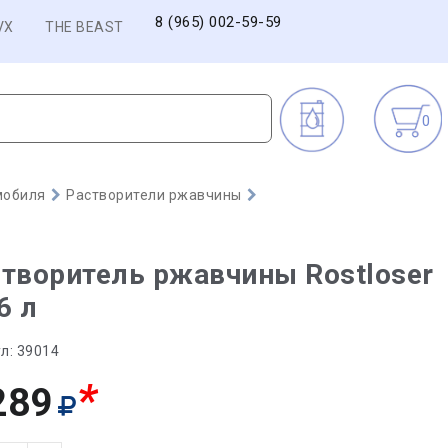
8 (965) 002-59-59
VX
THE BEAST
0
мобиля
Растворители ржавчины
творитель ржавчины Rostloser
,6 л
л:
39014
*
289