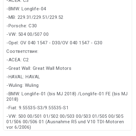
-ACEA: C3
-BMW: Longlife-04
-MB: 229.31/229.51/229.52
-Porsche: C30
-VW: 504 00/507 00
-Opel: OV 040 1547 - D30/OV 040 1547 - G30
Соответствие:
-ACEA: C2
-Great Wall: Great Wall Motors
-HAVAL: HAVAL
-Wuling: Wuling
-BMW: Longlife-01 (bis MJ 2018) /Longlife-01 FE (bis MJ
2018)
-Fiat: 9.55535-S3/9.55535-S1
-VW: 500 00/501 01/502 00/503 00/503 01/505 00/505
01/506 00/506 01 (Ausnahme R5 und V10 TDI-Motoren
vor 6/2006)