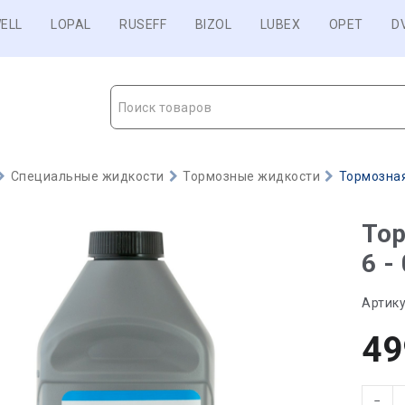
ELL
LOPAL
RUSEFF
BIZOL
LUBEX
OPET
D
Поиск товаров
Специальные жидкости
Тормозные жидкости
Тормозная
То
6 -
Артику
49
−