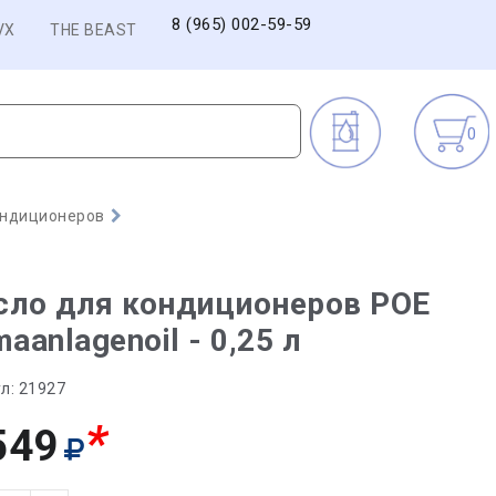
8 (965) 002-59-59
VX
THE BEAST
0
ондиционеров
сло для кондиционеров POE
maanlagenoil - 0,25 л
л:
21927
*
549