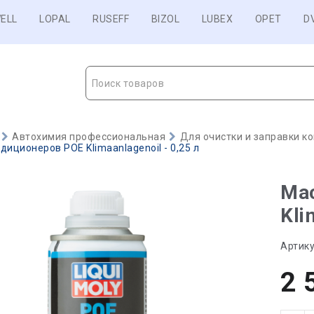
ELL
LOPAL
RUSEFF
BIZOL
LUBEX
OPET
D
Поиск товаров
Автохимия профессиональная
Для очистки и заправки к
диционеров POE Klimaanlagenoil - 0,25 л
Ма
Kli
Артику
2 