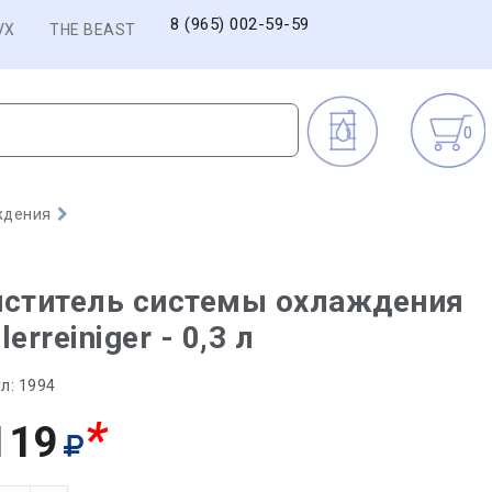
8 (965) 002-59-59
VX
THE BEAST
0
ждения
иститель системы охлаждения
lerreiniger - 0,3 л
л:
1994
*
119