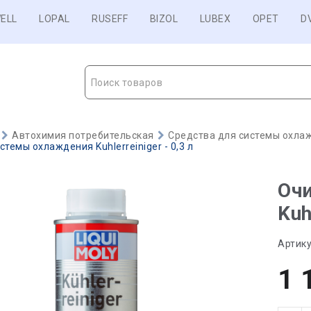
ELL
LOPAL
RUSEFF
BIZOL
LUBEX
OPET
D
Поиск товаров
Автохимия потребительская
Средства для системы охла
темы охлаждения Kuhlerreiniger - 0,3 л
Оч
Kuh
Артику
1 