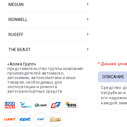
MEGUIN
REINWELL
RUSEFF
THE BEAST
* Данная цена
«Аллея Групп»
представительство группы компаний-
производителей автомасел,
ОПИСАНИЕ
автохимии, автокосметики и иных
товаров, необходимых для
эксплуатации и ремонта
Средство дл
автотранспортных средств
патрубках и
его надежно
каждой зам