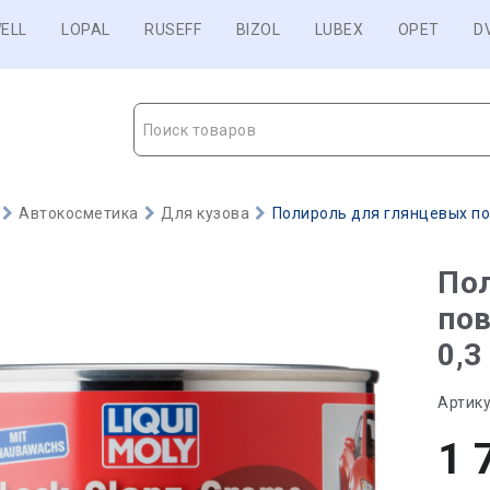
ELL
LOPAL
RUSEFF
BIZOL
LUBEX
OPET
D
Поиск товаров
Автокосметика
Для кузова
Полироль для глянцевых пов
По
пов
0,3
Артику
1 