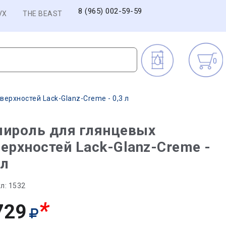
8 (965) 002-59-59
VX
THE BEAST
0
ерхностей Lack-Glanz-Creme - 0,3 л
лироль для глянцевых
ерхностей Lack-Glanz-Creme -
 л
л:
1532
*
729