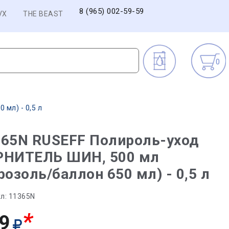
8 (965) 002-59-59
VX
THE BEAST
0
мл) - 0,5 л
365N RUSEFF Полироль-уход
РНИТЕЛЬ ШИН, 500 мл
розоль/баллон 650 мл) - 0,5 л
л:
11365N
*
9