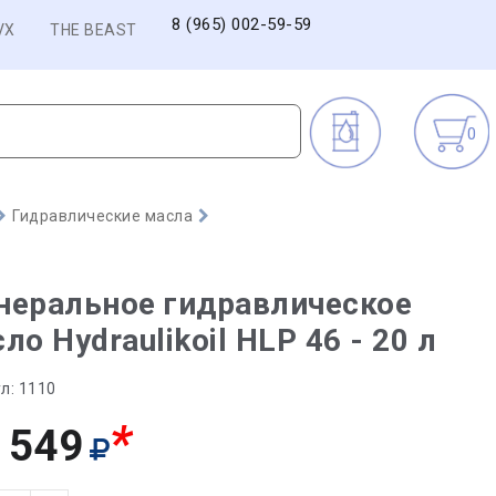
8 (965) 002-59-59
VX
THE BEAST
0
Гидравлические масла
неральное гидравлическое
ло Hydraulikoil HLP 46 - 20 л
л:
1110
*
 549